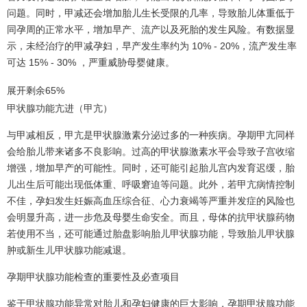
问题。同时，甲减还会增加胎儿生长受限的几率，导致胎儿体重低于
同孕周的正常水平，增加早产、流产以及死胎的发生风险。有数据显
示，未经治疗的甲减孕妇，早产发生率约为 10% - 20%，流产发生率
可达 15% - 30% ，严重威胁母婴健康。
展开剩余65%
甲状腺功能亢进（甲亢）
与甲减相反，甲亢是甲状腺激素分泌过多的一种疾病。孕期甲亢同样
会给胎儿带来诸多不良影响。过高的甲状腺激素水平会导致子宫收缩
增强，增加早产的可能性。同时，还可能引起胎儿宫内发育迟缓，胎
儿出生后可能出现低体重、呼吸窘迫等问题。此外，若甲亢病情控制
不佳，孕妇发生妊娠高血压综合征、心力衰竭等严重并发症的风险也
会明显升高，进一步危及母婴生命安全。而且，母体的抗甲状腺药物
若使用不当，还可能通过胎盘影响胎儿甲状腺功能，导致胎儿甲状腺
肿或新生儿甲状腺功能减退。
孕期甲状腺功能检查的重要性及必查项目
鉴于甲状腺功能异常对胎儿和孕妇健康的巨大影响，孕期甲状腺功能